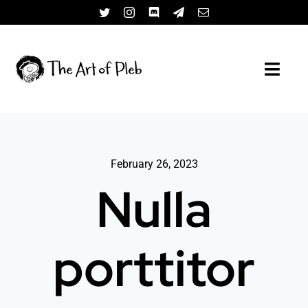
NFT Collections
Pleb Merch
February 26, 2023
Nulla
Reviews
porttitor